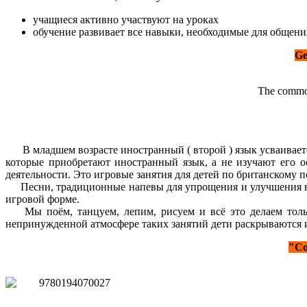
учащиеся активно участвуют на уроках
обучение развивает все навыки, необходимые для общени
Ge
The common
В младшем возрасте иностранный ( второй ) язык усваивается
которые приобретают иностранный язык, а не изучают его о
деятельности. Это игровые занятия для детей по британскому по
Песни, традиционные напевы для упрощения и улучшения вос
игровой форме.
Мы поём, танцуем, лепим, рисуем и всё это делаем тольк
непринужденной атмосфере таких занятий дети раскрываются и
"Co