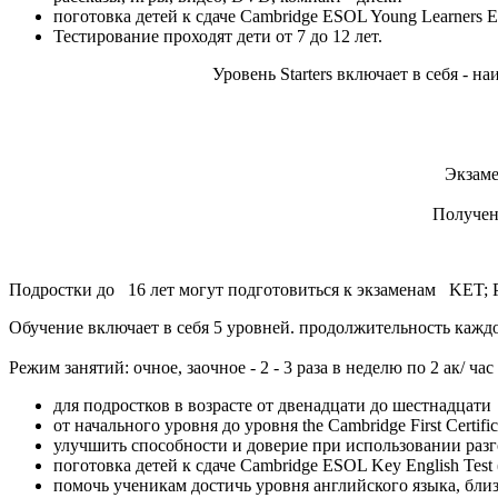
поготовка детей к сдаче Cambridge ESOL Young Learners Englis
Тестирование проходят дети от 7 до 12 лет.
Уровень Starters включает в себя - н
Экзаме
Получен
Подростки до 16 лет могут подготовиться к экзаменам KET;
Обучение включает в себя 5 уровней. продолжительность каждо
Режим занятий: очное, заочное - 2 - 3 раза в неделю по 2 ак/ час 
для подростков в возрасте от двенадцати до шестнадцати
от начального уровня до уровня the Cambridge First Certific
улучшить способности и доверие при использовании ра
поготовка детей к сдаче Cambridge ESOL Key English Test (KE
помочь ученикам достичь уровня английского языка, бли