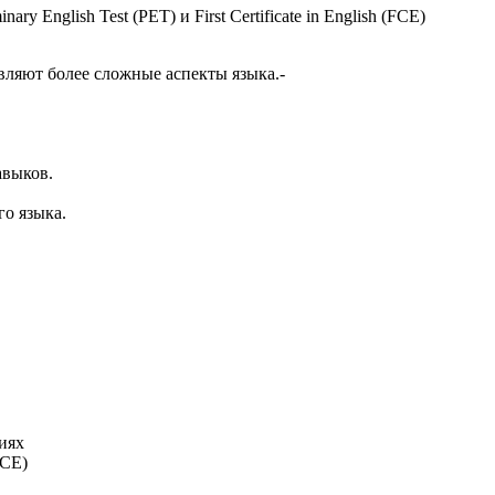
ary English Test (PET) и First Certificate in English (FCE)
тавляют более сложные аспекты языка.-
авыков.
о языка.
иях
FCE)