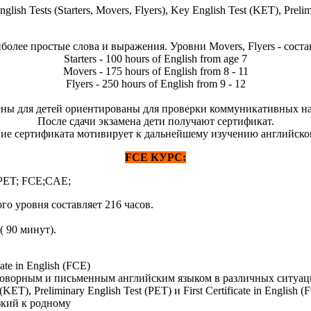
h Tests (Starters, Movers, Flyers), Key English Test (KET), Prelimin
аиболее простые слова и выражения. Уровни Movers, Flyers - сос
Starters - 100 hours of English from age 7
Movers - 175 hours of English from 8 - 11
Flyers - 250 hours of English from 9 - 12
ны для детей ориентированы для проверки коммуникативных н
После сдачи экзамена дети получают сертификат.
ие сертификата мотивирует к дальнейшему изучению английског
FCE КУРС:
 PET; FCE;CAE;
го уровня составляет 216 часов.
( 90 минут).
ate in English (FCE)
зговорным и письменным английским языком в различных ситуац
T), Preliminary English Test (PET) и First Certificate in English (
зкий к родному