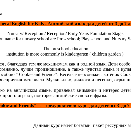
я
neral English for Kids - Английский язык для детей от 3 до 7 л
Nursary/ Reception / Reception/ Early Years Foundation Stage.
 name for nursary school are Pre - school; Play school and Nursary Sc
The preschool education
institution is more commonly is kindergarten ( children garden ).
 , благодаря тем же механизмам как и родной язык. Дети особ
сознанно, лучще произношение, а также чувство языка и куль
собию " Cookie and Friends". Весёлые персонажи - котёнок Cooki
приятия материала. Мультфильм, диалоги и песенки, отрывны
о на английском языке, привлекая внимание и интерес дет
 просто играют, повторяя английские слова и фразы.
okie and Friends" - трёхуровневой курс для детей от 3 до 7 
Данный курс имеет богатый пакет рессурных м