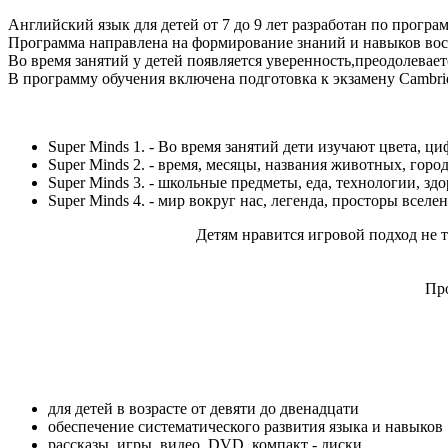
Английский язык для детей от 7 до 9 лет разработан по программ
Программа направлена на формирование знаний и навыков восп
Во время занятий у детей появляется уверенность,преодолевает
В программу обучения включена подготовка к экзамену Cambridg
Super Minds 1. - Во время занятий дети изучают цвета, ц
Super Minds 2. - время, месяцы, названия животных, город
Super Minds 3. - школьные предметы, еда, технологии, здо
Super Minds 4. - мир вокруг нас, легенда, просторы вселе
Детям нравится игровой подход не т
Про
для детей в возрасте от девяти до двенадцати
обеспечение систематического развития языка и навыков
рассказы, игры, видео, DVD, компакт - диски