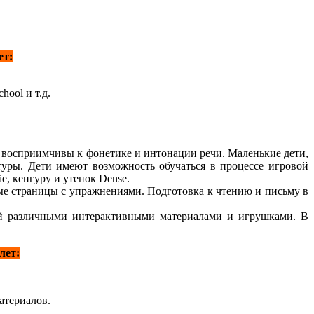
ет:
hool и т.д.
о восприимчивы к фонетике и интонации речи. Маленькие дети,
туры. Дети имеют возможность обучаться в процессе игровой
e, кенгуру и утенок Dense.
е страницы с упражнениями. Подготовка к чтению и письму в
ей различными интерактивными материалами и игрушками. В
лет:
атериалов.