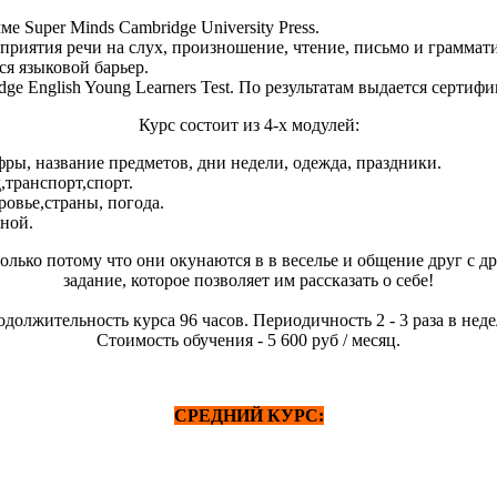
е Super Minds Cambridge University Press.
риятия речи на слух, произношение, чтение, письмо и граммати
ся языковой барьер.
e English Young Learners Test. По результатам выдается сертиф
Курс состоит из 4-х модулей:
ифры, название предметов, дни недели, одежда, праздники.
,транспорт,спорт.
ровье,страны, погода.
нной.
олько потому что они окунаются в в веселье и общение друг с д
задание, которое позволяет им рассказать о себе!
должительность курса 96 часов. Периодичность 2 - 3 раза в нед
Стоимость обучения - 5 600 руб / месяц.
СРЕДНИЙ КУРС: