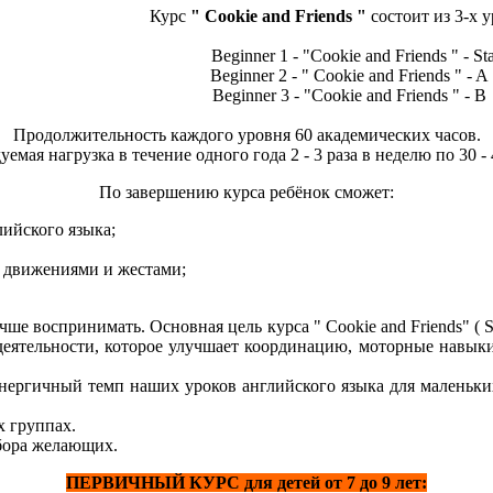
Курс
" Cookie and Friends "
состоит из 3-х у
Beginner 1 - "Cookie and Friends " - Sta
Beginner 2 - " Cookie and Friends " - A
Beginner 3 - "Cookie and Friends " - B
Продолжительность каждого уровня 60 академических часов.
емая нагрузка в течение одного года 2 - 3 раза в неделю по 30 -
По завершению курса ребёнок сможет:
лийского языка;
 движениями и жестами;
 воспринимать. Основная цель курса " Сookie and Friends" ( St
 деятельности, которое улучшает координацию, моторные навык
ергичный темп наших уроков английского языка для маленьки
 группах.
бора желающих.
ПЕРВИЧНЫЙ КУРС для детей от 7 до 9 лет
: